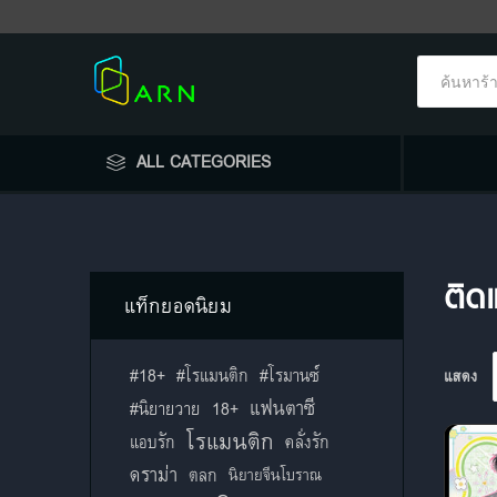
ALL CATEGORIES
ติดแ
แท็กยอดนิยม
#18+
#โรแมนติก
#โรมานซ์
แสดง
แฟนตาซี
18+
#นิยายวาย
โรแมนติก
แอบรัก
คลั่งรัก
ดราม่า
ตลก
นิยายจีนโบราณ