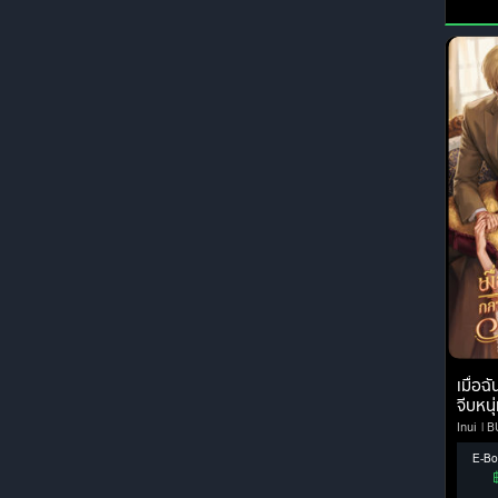
เมื่อฉ
จีบหนุ
Inui
B
E-Bo