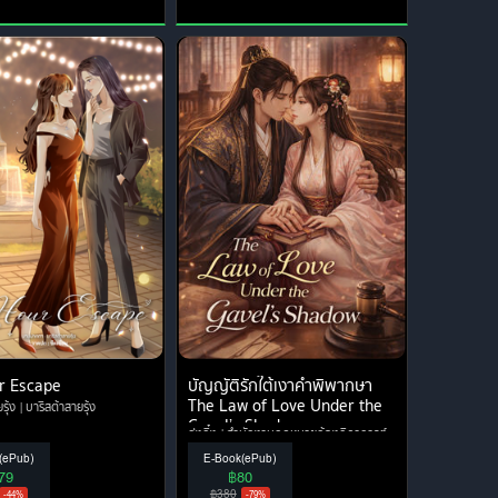
r Escape
บัญญัติรักใต้เงาคำพิพากษา
The Law of Love Under the
รุ้ง
บาริสต้าสายรุ้ง
Gavel’s Shadow
กุ๋งกิ๋ง
สำนักงานกฎหมายก้องกิดาการต์
(ePub)
E-Book(ePub)
79
฿80
฿380
-44%
-79%