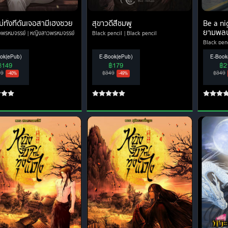
ม่ทั้งทีดันเจอสามีเฮงซวย
สุขาวดีสีชมพู
Be a ni
ยามพลบ
วพรหมจรรย์
หญิงสาวพรหมจรรย์
Black pencil
Black pencil
Black pen
ok(ePub)
E-Book(ePub)
E-Book
฿149
฿179
฿2
49
฿349
฿349
-40%
-49%