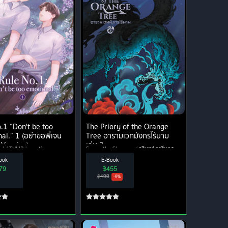
.1 “Don't be too
The Priory of the Orange
al.” 1 (อย่าขอพี่เจน
Tree อารามเวทมังกรไร้นาม
 Version)
เล่ม 2
l / TULIP
everY
Samantha Shannon / วรินทร์ วารีนุกูล
Jamsai
ook
E-Book
79
฿455
฿499
-9%