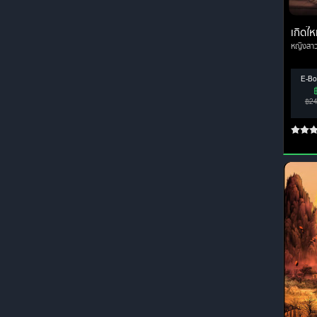
เกิดให
หญิงสา
E-Bo
฿2