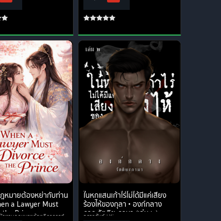
กกฎหมายต้องหย่ากับท่าน
ในหกแสนเก้าไร่ไม่ได้มีแค่เสียง
hen a Lawyer Must
ร้องไห้ของกุลา • องก์กลาง
 the Prince
ภาค รัตติยะกามา (เล่ม ๒)
นักงานกฎหมายก้องกิดาการต์
อรรคธันว์
Xiravarun