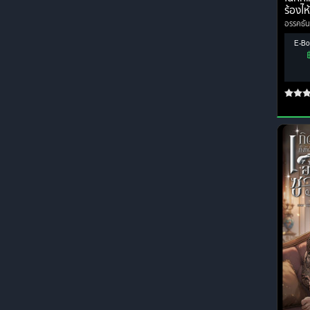
ร้องไห
อรรคธัน
E-Bo