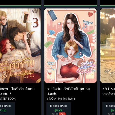
ันกลายเป็นตัวร้ายในเกม
ภารกิจลับ: ดัดนิสัยยัยคุณหนู
48 Hou
่ม เล่ม 3
ตัวแสบ
บาริสต้าสาย
UTTER BOOK
ชาโฮจิฉะ
My Tea Room
ok(ePub)
E-Book(ePub)
E-Book
฿400
฿299
฿2
฿399
฿499
-25%