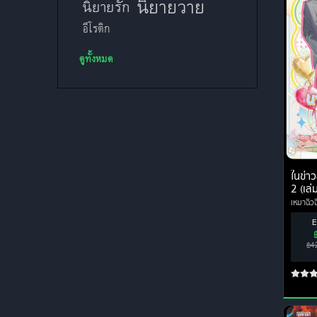
นิยายวาย
นิยายรัก
อีโรติก
ดูทั้งหมด
ในข่าว
2 (เล่
เหมาฉิวฉ
E
฿4