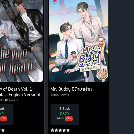
 of Death Vol. 1
Mr. Buddy มีรักมาฝาก
าย 1 English Version)
Tulah
everY
TULIP
everY
ook
E-Book
19
฿379
฿419
-2%
-10%