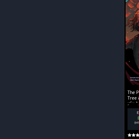
The P
Tree 
เล่ม 1
Samanth
Jamsa
E
฿4