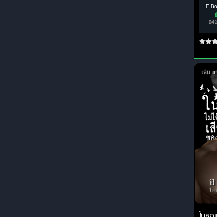
E-Bo
฿4
ในหกแส