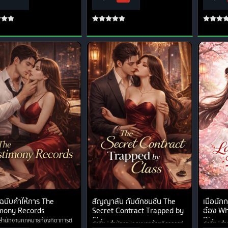
กฉบับคำให้การ The
สัญญาลับ กับดักชนชั้น The
เมื่อนั
mony Records
Secret Contract Trapped by
อ๋อง W
Class
Divorce
สำนักงานกฎหมายก้องกิดาการต์
กุ๋งกิ๋ง
สำนักงานกฎหมายก้องกิดาการต์
กุ๋งกิ๋ง
สำ