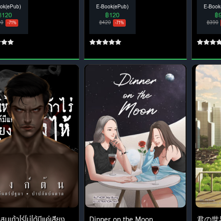
ok(ePub)
E-Book(ePub)
E-Book
฿120
฿120
฿
20
฿420
฿390
-71%
-71%
นเก้าไร่ไม่ได้มีแค่เสียง
Dinner on the Moon
君の世界 ใน