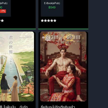
(ePub)
E-Book(ePub)
90
฿549
-77%
ฝันนั้น... ฉันรัก
ลี่หลินจะไม่รักเฮียคิมแล้ว