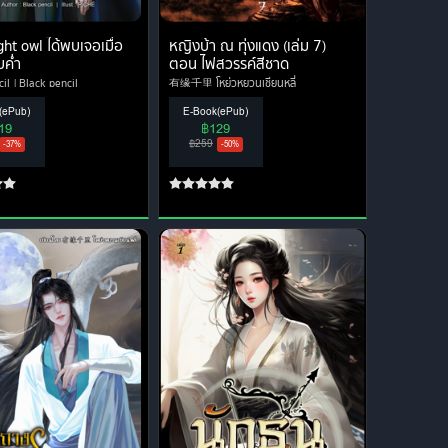
ght owl ได้พบเจอเมื่อ
หญิงบ้า ณ ทุ่งแดง (เล่ม 7)
ค่ำ
ตอน ไฟสวรรค์สีชาด
cil
Black pencil
有缘千里 โหย่วหยวนเชียนหลี่
Daisy Bellis Perennis / 有缘千里 โหย่ว
(ePub)
E-Book(ePub)
หยวนเชียนหลี่
19
฿129
฿259
-37%
-50%