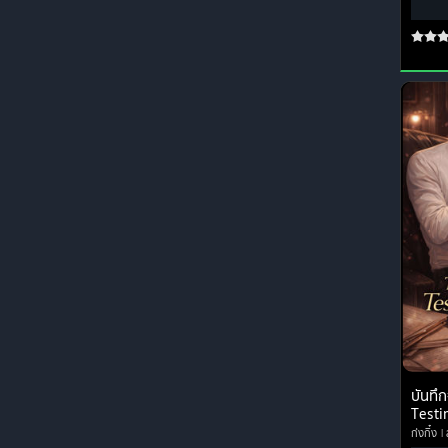
บันทึ
Testi
กุ๋งกิ๋ง