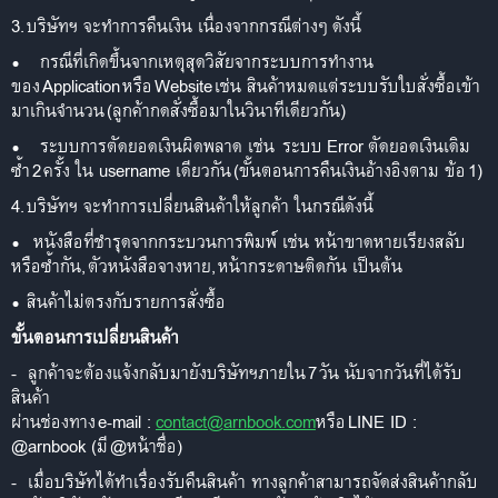
3.
บริษัทฯ จะทำการคืนเงิน เนื่องจากกรณีต่างๆ ดังนี้
•
กรณีที่เกิดขึ้นจากเหตุสุดวิสัยจากระบบการทำงาน
ของ
Application
หรือ
Website
เช่น สินค้าหมดแต่ระบบรับใบสั่งซื้อเข้า
มาเกินจำนวน
(
ลูกค้ากดสั่งซื้อมาในวินาทีเดียวกัน
)
•
ระบบการตัดยอดเงินผิดพลาด เช่น ระบบ
Error
ตัดยอดเงินเดิม
ซ้ำ
2
ครั้ง ใน username เดียวกัน
(
ขั้นตอนการคืนเงินอ้างอิงตาม ข้อ
1)
4.
บริษัทฯ จะทำการเปลี่ยนสินค้าให้ลูกค้า ในกรณีดังนี้
•
หนังสือที่ชำรุดจากกระบวนการพิมพ์ เช่น หน้าขาดหายเรียงสลับ
หรือซ้ำกัน
,
ตัวหนังสือจางหาย
,
หน้ากระดาษติดกัน เป็นต้น
•
สินค้าไม่ตรงกับรายการสั่งซื้อ
ขั้นตอนการเปลี่ยนสินค้า
-
ลูกค้าจะต้องแจ้งกลับมายังบริษัทฯภายใน
7
วัน นับจากวันที่ได้รับ
สินค้า
ผ่านช่องทาง
e-mail :
contact@arnbook.com
หรือ
LINE ID :
@arnbook (
มี
@
หน้าชื่อ
)
-
เมื่อบริษัทได้ทำเรื่องรับคืนสินค้า ทางลูกค้าสามารถจัดส่งสินค้ากลับ