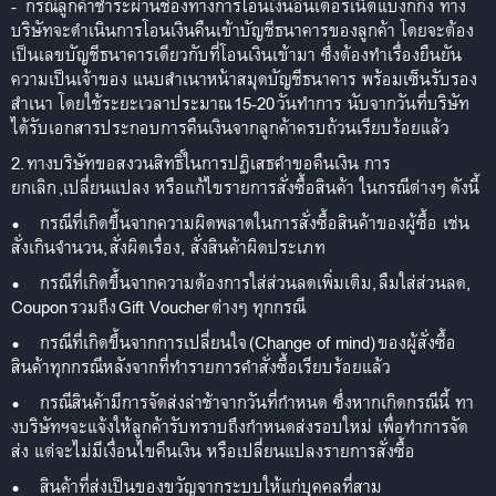
-
กรณีลูกค้าชำระผ่านช่องทางการโอนเงินอินเตอร์เน็ตแบงก์กิ้ง ทาง
บริษัทจะดำเนินการโอนเงินคืนเข้าบัญชีธนาคารของลูกค้า โดยจะต้อง
เป็นเลขบัญชีธนาคารเดียวกับที่โอนเงินเข้ามา ซึ่งต้องทำเรื่องยืนยัน
ความเป็นเจ้าของ แนบสำเนาหน้าสมุดบัญชีธนาคาร พร้อมเซ็นรับรอง
สำเนา โดยใช้ระยะเวลาประมาณ
15-20
วันทำการ นับจากวันที่บริษัท
ได้รับเอกสารประกอบการคืนเงินจากลูกค้าครบถ้วนเรียบร้อยแล้ว
2.
ทางบริษัทขอสงวนสิทธิ์ในการปฏิเสธคำขอคืนเงิน การ
ยกเลิก
,
เปลี่ยนแปลง หรือแก้ไขรายการสั่งซื้อสินค้า ในกรณีต่างๆ ดังนี้
•
กรณีที่เกิดขึ้นจากความผิดพลาดในการสั่งซื้อสินค้าของผู้ซื้อ เช่น
สั่งเกินจำนวน
,
สั่งผิดเรื่อง, สั่งสินค้าผิดประเภท
•
กรณีที่เกิดขึ้นจากความต้องการใส่ส่วนลดเพิ่มเติม
,
ลืมใส่ส่วนลด
,
Coupon
รวมถึง
Gift Voucher
ต่างๆ ทุกกรณี
•
กรณีที่เกิดขึ้นจากการเปลี่ยนใจ
(Change of mind)
ของผู้สั่งซื้อ
สินค้าทุกกรณีหลังจากที่ทำรายการคำสั่งซื้อเรียบร้อยแล้ว
•
กรณีสินค้ามีการจัดส่งล่าช้าจากวันที่กำหนด ซึ่งหากเกิดกรณีนี้ ทา
งบริษัทฯจะแจ้งให้ลูกค้ารับทราบถึงกำหนดส่งรอบใหม่ เพื่อทำการจัด
ส่ง แต่จะไม่มีเงื่อนไขคืนเงิน หรือเปลี่ยนแปลงรายการสั่งซื้อ
•
สินค้าที่ส่งเป็นของขวัญจากระบบให้แก่บุคคลที่สาม